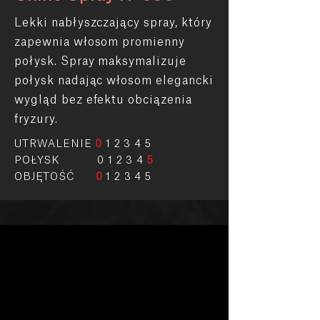
Lekki nabłyszczający spray, który
zapewnia włosom promienny
połysk. Spray maksymalizuje
połysk nadając włosom elegancki
wygląd bez efektu obciązenia
fryzury.
UTRWALENIE
0
1 2 3 4 5
POŁYSK 0 1 2 3 4
5
OBJĘTOŚĆ
0
1 2 3 4 5