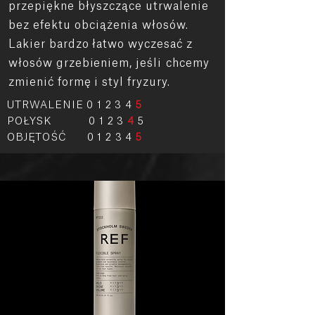
przepiękne błyszczące utrwalenie
bez efektu
obciążenia
włosów.
Lakier bardzo łatwo wyczesać z
włosów grzebieniem,
jeśli
chcemy
zmienić formę i styl fryzury.
UTRWALENIE 0 1 2 3 4
5
POŁYSK 0 1 2 3
4
5
OBJĘTOŚĆ 0 1 2 3 4
5