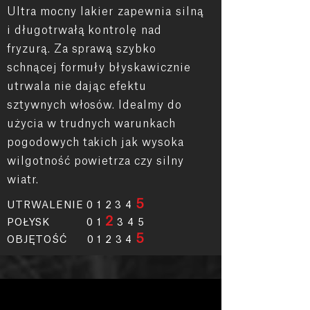
Ultra mocny
lakier
zapewnia
silną
i długotrwałą
kontrolę
nad
fryzurą. Za sprawą szybko
schnącej formuły błyskawicznie
utrwala nie dając efektu
sztywnych włosów. Idealmy do
użycia w trudnych warunkach
pogodowych takich jak wysoka
wilgotność powietrza czy silny
wiatr.
5
UTRWALENIE 0 1 2
3
4
2
POŁYSK 0 1
3
4
5
5
OBJĘTOŚĆ 0 1 2 3 4