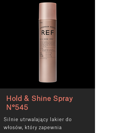
Hold & Shine Spray
N°545
Silnie utrwalający lakier do
włosów, który zapewnia