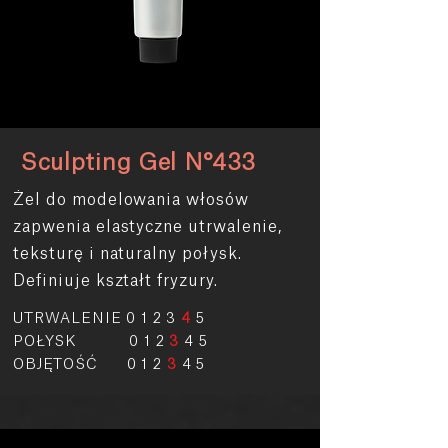
Sculpting Gel N°433
Żel do modelowania włosów
zapwenia elastyczne utrwalenie,
teksturę i naturalny połysk.
Definiuje kształt fryzury.
UTRWALENIE 0 1 2 3
4
5
POŁYSK 0 1 2
3
4 5
OBJĘTOŚĆ 0 1 2
3
4 5