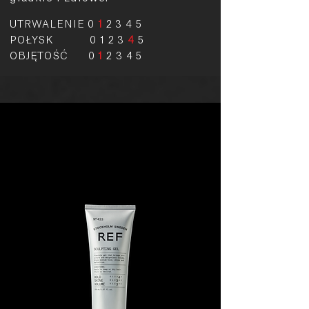
UTRWALENIE 0
1
2 3 4 5
POŁYSK 0 1 2 3
4
5
OBJĘTOŚĆ 0
1
2 3 4 5