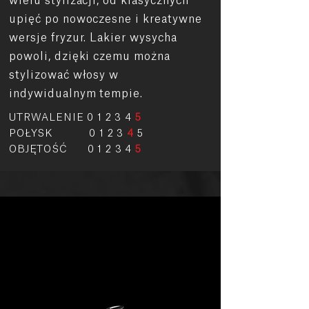
wielu stylizacji, od klasycznych
upięć po nowoczesne i kreatywne
wersje fryzur. Lakier wysycha
powoli, dzięki czemu można
stylizować włosy w
indywidualnym tempie.
UTRWALENIE 0 1 2 3 4
5
POŁYSK 0 1 2 3
4
5
OBJĘTOŚĆ 0 1 2 3 4
5