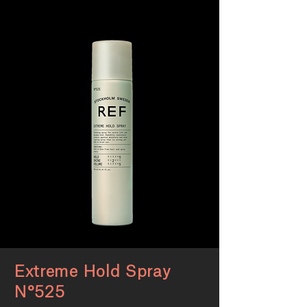
Extreme Hold Spray
N°525