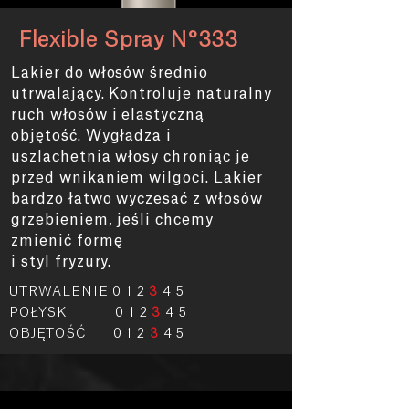
Flexible Spray N°333
Lakier do włosów średnio
utrwalający. Kontroluje naturalny
ruch włosów i elastyczną
objętość. Wygładza i
uszlachetnia włosy
chroniąc
je
przed wnikaniem wilgoci. Lakier
bardzo łatwo wyczesać z włosów
grzebieniem, jeśli chcemy
zmienić formę
i styl fryzury.
UTRWALENIE 0 1 2
3
4 5
POŁYSK 0 1 2
3
4 5
OBJĘTOŚĆ 0 1 2
3
4 5