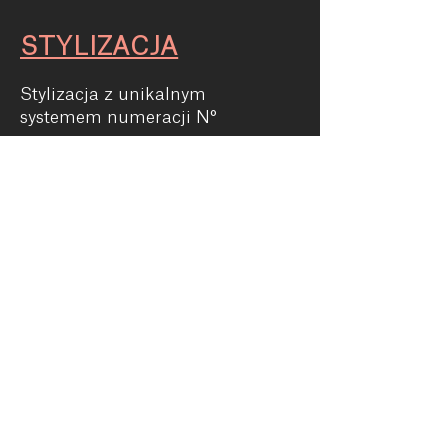
STYLIZACJA
Stylizacja z unikalnym
systemem numeracji N°
Ochrona włosów do 230°C
Wegańskie formuły
Bez efektu obciążenia
Niezawodne utrwalenie
Rewolucyjna Polimerowa
technologia