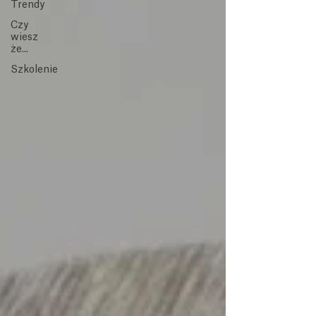
Trendy
Czy
wiesz
że...
Szkolenie